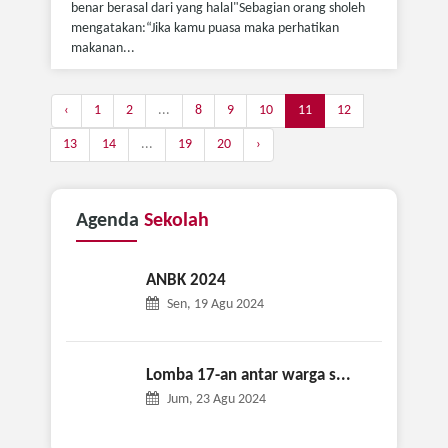
benar berasal dari yang halal"Sebagian orang sholeh
mengatakan:“Jika kamu puasa maka perhatikan
makanan...
‹
1
2
...
8
9
10
11
12
13
14
...
19
20
›
Agenda
Sekolah
ANBK 2024
Sen, 19 Agu 2024
Lomba 17-an antar warga s...
Jum, 23 Agu 2024